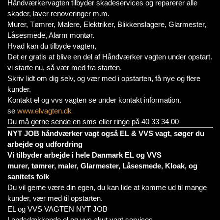
Håndværkervagten tilbyder skadeservices og reparerer alle
skader, laver renoveringer m.m.
Murer, Tømrer, Malere, Elektriker, Blikkenslagere, Glarmester,
Låsesmede, Alarm montør.
Hvad kan du tilbyde vagten,
Det er gratis at blive en del af Håndværker vagten under opstart.
vi starte nu, så vær med fra starten.
Skriv lidt om dig selv, og vær med i opstarten, få nye og flere
kunder.
Kontakt el og vvs vagten se under kontakt information.
se
www.elvagten.dk
Du må gerne sende en sms eller ringe på 40 33 34 00
NYT JOB håndværker vagt også EL & VVS vagt, søger du
arbejde og udfordring
Vi tilbyder arbejde i hele Danmark EL og VVS
murer, tømrer, maler, Glarmester, Låsesmede, Kloak, og
sanitets folk
Du vil gerne være din egen, du kan lide at komme ud til mange
kunder, vær med til opstarten.
EL og VVS VAGTEN NYT JOB
Landsdækkende el og vvs akut vagt services.