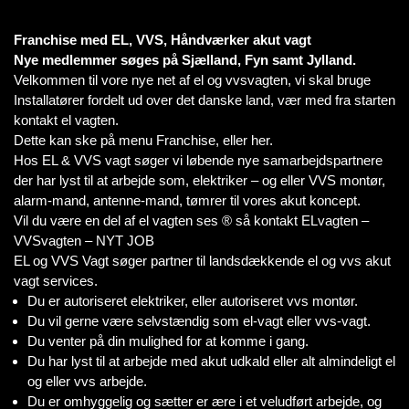
Franchise med EL, VVS, Håndværker akut vagt
Nye medlemmer søges på Sjælland, Fyn samt Jylland.
Velkommen til vore nye net af el og vvsvagten, vi skal bruge
Installatører fordelt ud over det danske land, vær med fra starten
kontakt el vagten.
Dette kan ske på menu Franchise, eller her.
Hos EL & VVS vagt søger vi løbende nye samarbejdspartnere
der har lyst til at arbejde som, elektriker – og eller VVS montør,
alarm-mand, antenne-mand, tømrer til vores akut koncept.
Vil du være en del af el vagten ses ® så kontakt ELvagten –
VVSvagten – NYT JOB
EL og VVS Vagt søger partner til landsdækkende el og vvs akut
vagt services.
Du er autoriseret elektriker, eller autoriseret vvs montør.
Du vil gerne være selvstændig som el-vagt eller vvs-vagt.
Du venter på din mulighed for at komme i gang.
Du har lyst til at arbejde med akut udkald eller alt almindeligt el
og eller vvs arbejde.
Du er omhyggelig og sætter er ære i et veludført arbejde, og