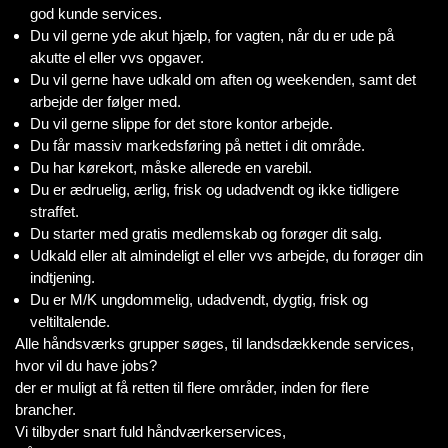
god kunde services.
Du vil gerne yde akut hjælp, for vagten, når du er ude på
akutte el eller vvs opgaver.
Du vil gerne have udkald om aften og weekenden, samt det
arbejde der følger med.
Du vil gerne slippe for det store kontor arbejde.
Du får massiv markedsføring på nettet i dit område.
Du har kørekort, måske allerede en varebil.
Du er ædruelig, ærlig, frisk og udadvendt og ikke tidligere
straffet.
Du starter med gratis medlemskab og forøger dit salg.
Udkald eller alt almindeligt el eller vvs arbejde, du forøger din
indtjening.
Du er M/K ungdommelig, udadvendt, dygtig, frisk og
veltiltalende.
Alle håndsværks grupper søges, til landsdækkende services,
hvor vil du have jobs?
der er muligt at få retten til flere områder, inden for flere
brancher.
Vi tilbyder snart fuld håndværkerservices,