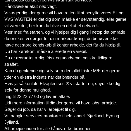
Håndværker akut nød vagt.
Vi søger dig, der gerne vil have retten til at benytte vores EL og
VVS VAGTEN er det dig som måske er selvstændig, eller gerne
vil være det, her kan du blive en del at et netværk.
Vær med fra starten, og vi hjælper dig i gang i netop det område
du ønsker, vi sørger for din markedsføring, du behøver ikke
have det store kendskab til kontor arbejde, det får du hjælp til.
Du har kørekort, måske allerede en varebil.
Du er ædruelig, ærlig, frisk og udadvendt og ikke tidligere
straffet.
Kan du genkende dig selv som den altid friske M/K der gerne
yder en ekstra indsats når det brænder på,
Hvis ja så kontakt Elvagten ses ® vi starter nu, snyd ikke dig
selv for denne mulighed.
ring til 22 22 77 60 og lav en aftale.
Lidt mere information til dig der gerne vil have jobs, arbejde.
Søger du job, så har vi arbejdet til dig.
Vi mangler services montører i hele landet. Sjælland, Fyn og
Jylland.
Alt arbejde inden for alle håndværks brancher,